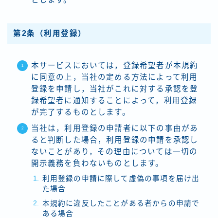
利用規約／特定商取引法に基づく表記
利用規約／特定商取引法に基づく表記
利用規約／特定商取引法に基づく表記
第2条（利用登録）
利用規約／特定商取引法に基づく表記
利用規約／特定商取引法に基づく表記
本サービスにおいては，登録希望者が本規約
利用規約／特定商取引法に基づく表記
に同意の上，当社の定める方法によって利用
利用規約／特定商取引法に基づく表記
登録を申請し，当社がこれに対する承認を登
利用規約／特定商取引法に基づく表記
録希望者に通知することによって，利用登録
利用規約／特定商取引法に基づく表記
が完了するものとします。
利用規約／特定商取引法に基づく表記
利用規約／特定商取引法に基づく表記
当社は，利用登録の申請者に以下の事由があ
利用規約／特定商取引法に基づく表記
ると判断した場合，利用登録の申請を承認し
利用規約／特定商取引法に基づく表記
ないことがあり，その理由については一切の
利用規約／特定商取引法に基づく表記
開示義務を負わないものとします。
利用規約／特定商取引法に基づく表記
利用登録の申請に際して虚偽の事項を届け出
利用規約／特定商取引法に基づく表記
た場合
利用規約／特定商取引法に基づく表記
本規約に違反したことがある者からの申請で
利用規約／特定商取引法に基づく表記
ある場合
利用規約／特定商取引法に基づく表記