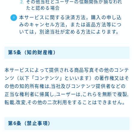
その他当社とユーザーの信頼関係が損なわれ
利用規約／特定商取引法に基づく表記
たと認める場合
利用規約／特定商取引法に基づく表記
本サービスに関する決済方法，購入の申し込
利用規約／特定商取引法に基づく表記
みのキャンセル方法，または返品方法等につ
利用規約／特定商取引法に基づく表記
いては，別途当社が定める方法によります。
利用規約／特定商取引法に基づく表記
利用規約／特定商取引法に基づく表記
利用規約／特定商取引法に基づく表記
第5条（知的財産権）
利用規約／特定商取引法に基づく表記
利用規約／特定商取引法に基づく表記
利用規約／特定商取引法に基づく表記
本サービスによって提供される商品写真その他のコンテ
利用規約／特定商取引法に基づく表記
ンツ（以下「コンテンツ」といいます）の著作権又はそ
利用規約／特定商取引法に基づく表記
の他の知的所有権は,当社及びコンテンツ提供者などの
利用規約／特定商取引法に基づく表記
正当な権利者に帰属し,ユーザーは,これらを無断で複製,
利用規約／特定商取引法に基づく表記
転載,改変,その他の二次利用をすることはできません。
利用規約／特定商取引法に基づく表記
利用規約／特定商取引法に基づく表記
利用規約／特定商取引法に基づく表記
第6条（禁止事項）
利用規約／特定商取引法に基づく表記
利用規約／特定商取引法に基づく表記