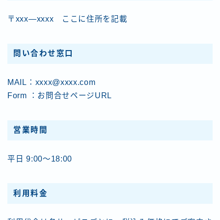
利用規約／特定商取引法に基づく表記
利用規約／特定商取引法に基づく表記
〒xxx―xxxx ここに住所を記載
利用規約／特定商取引法に基づく表記
利用規約／特定商取引法に基づく表記
利用規約／特定商取引法に基づく表記
問い合わせ窓口
利用規約／特定商取引法に基づく表記
利用規約／特定商取引法に基づく表記
MAIL：xxxx@xxxx.com
利用規約／特定商取引法に基づく表記
Form ：お問合せページURL
利用規約／特定商取引法に基づく表記
利用規約／特定商取引法に基づく表記
利用規約／特定商取引法に基づく表記
営業時間
利用規約／特定商取引法に基づく表記
利用規約／特定商取引法に基づく表記
利用規約／特定商取引法に基づく表記
平日 9:00～18:00
利用規約／特定商取引法に基づく表記
利用規約／特定商取引法に基づく表記
利用規約／特定商取引法に基づく表記
利用料金
利用規約／特定商取引法に基づく表記
利用規約／特定商取引法に基づく表記