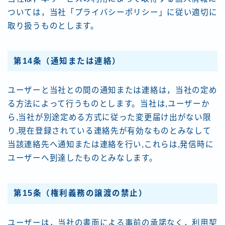
利用規約／特定商取引法に基づく表記
ついては，当社「プライバシーポリシー」に従い適切に
利用規約／特定商取引法に基づく表記
取り扱うものとします。
利用規約／特定商取引法に基づく表記
利用規約／特定商取引法に基づく表記
利用規約／特定商取引法に基づく表記
第14条（通知または連絡）
利用規約／特定商取引法に基づく表記
利用規約／特定商取引法に基づく表記
利用規約／特定商取引法に基づく表記
ユーザーと当社との間の通知または連絡は，当社の定め
利用規約／特定商取引法に基づく表記
る方法によって行うものとします。当社は,ユーザーか
利用規約／特定商取引法に基づく表記
ら,当社が別途定める方式に従った変更届け出がない限
利用規約／特定商取引法に基づく表記
り,現在登録されている連絡先が有効なものとみなして
利用規約／特定商取引法に基づく表記
当該連絡先へ通知または連絡を行い,これらは,発信時に
利用規約／特定商取引法に基づく表記
ユーザーへ到達したものとみなします。
利用規約／特定商取引法に基づく表記
利用規約／特定商取引法に基づく表記
利用規約／特定商取引法に基づく表記
第15条（権利義務の譲渡の禁止）
利用規約／特定商取引法に基づく表記
利用規約／特定商取引法に基づく表記
利用規約／特定商取引法に基づく表記
ユーザーは，当社の書面による事前の承諾なく，利用契