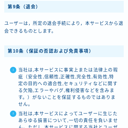
利用規約／特定商取引法に基づく表記
第9条（退会）
利用規約／特定商取引法に基づく表記
利用規約／特定商取引法に基づく表記
利用規約／特定商取引法に基づく表記
ユーザーは，所定の退会手続により，本サービスから退
利用規約／特定商取引法に基づく表記
会できるものとします。
利用規約／特定商取引法に基づく表記
利用規約／特定商取引法に基づく表記
利用規約／特定商取引法に基づく表記
第10条（保証の否認および免責事項）
利用規約／特定商取引法に基づく表記
利用規約／特定商取引法に基づく表記
当社は,本サービスに事実上または法律上の瑕
利用規約／特定商取引法に基づく表記
疵（安全性,信頼性,正確性,完全性,有効性,特
利用規約／特定商取引法に基づく表記
定の目的への適合性,セキュリティなどに関す
利用規約／特定商取引法に基づく表記
る欠陥,エラーやバグ,権利侵害などを含みま
利用規約／特定商取引法に基づく表記
す。）がないことを保証するものではありま
利用規約／特定商取引法に基づく表記
せん。
利用規約／特定商取引法に基づく表記
利用規約／特定商取引法に基づく表記
当社は,本サービスによってユーザーに生じた
利用規約／特定商取引法に基づく表記
あらゆる損害について,一切の責任を負いませ
利用規約／特定商取引法に基づく表記
ん。ただし,本サービスに関する当社とユーザ