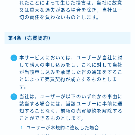
利用規約／特定商取引法に基づく表記
れたことによって生じた損害は，当社に故意
利用規約／特定商取引法に基づく表記
又は重大な過失がある場合を除き，当社は一
利用規約／特定商取引法に基づく表記
切の責任を負わないものとします。
利用規約／特定商取引法に基づく表記
利用規約／特定商取引法に基づく表記
第4条（売買契約）
利用規約／特定商取引法に基づく表記
利用規約／特定商取引法に基づく表記
利用規約／特定商取引法に基づく表記
本サービスにおいては，ユーザーが当社に対
利用規約／特定商取引法に基づく表記
して購入の申し込みをし，これに対して当社
利用規約／特定商取引法に基づく表記
が当該申し込みを承諾した旨の通知をするこ
利用規約／特定商取引法に基づく表記
とによって売買契約が成立するものとしま
利用規約／特定商取引法に基づく表記
す。
利用規約／特定商取引法に基づく表記
利用規約／特定商取引法に基づく表記
当社は，ユーザーが以下のいずれかの事由に
利用規約／特定商取引法に基づく表記
該当する場合には，当該ユーザーに事前に通
利用規約／特定商取引法に基づく表記
知することなく，前項の売買契約を解除する
利用規約／特定商取引法に基づく表記
ことができるものとします。
利用規約／特定商取引法に基づく表記
ユーザーが本規約に違反した場合
利用規約／特定商取引法に基づく表記