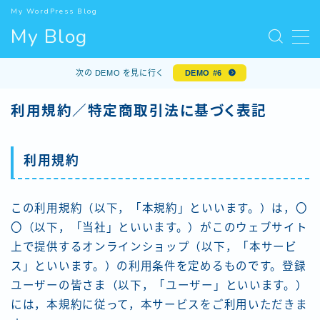
My WordPress Blog
My Blog
Sample Page
次の DEMO を見に行く
DEMO #6
デモプリセット記事 #5
デモプリセット記事 Part07
利用規約／特定商取引法に基づく表記
プライバシーポリシー
利用規約／特定商取引法に基づく表記
利用規約／特定商取引法に基づく表記
利用規約
利用規約／特定商取引法に基づく表記
利用規約／特定商取引法に基づく表記
利用規約／特定商取引法に基づく表記
この利用規約（以下，「本規約」といいます。）は，〇
利用規約／特定商取引法に基づく表記
〇（以下，「当社」といいます。）がこのウェブサイト
利用規約／特定商取引法に基づく表記
上で提供するオンラインショップ（以下，「本サービ
利用規約／特定商取引法に基づく表記
ス」といいます。）の利用条件を定めるものです。登録
利用規約／特定商取引法に基づく表記
ユーザーの皆さま（以下，「ユーザー」といいます。）
利用規約／特定商取引法に基づく表記
には，本規約に従って，本サービスをご利用いただきま
利用規約／特定商取引法に基づく表記