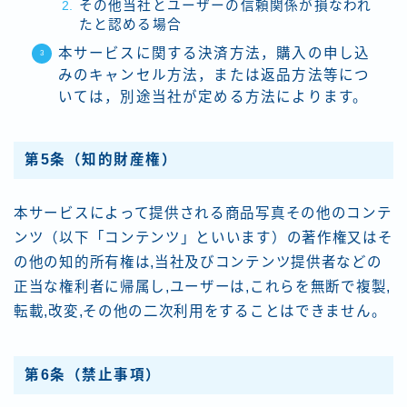
その他当社とユーザーの信頼関係が損なわれ
利用規約／特定商取引法に基づく表記
たと認める場合
利用規約／特定商取引法に基づく表記
本サービスに関する決済方法，購入の申し込
利用規約／特定商取引法に基づく表記
みのキャンセル方法，または返品方法等につ
利用規約／特定商取引法に基づく表記
いては，別途当社が定める方法によります。
利用規約／特定商取引法に基づく表記
利用規約／特定商取引法に基づく表記
利用規約／特定商取引法に基づく表記
第5条（知的財産権）
利用規約／特定商取引法に基づく表記
利用規約／特定商取引法に基づく表記
利用規約／特定商取引法に基づく表記
本サービスによって提供される商品写真その他のコンテ
利用規約／特定商取引法に基づく表記
ンツ（以下「コンテンツ」といいます）の著作権又はそ
利用規約／特定商取引法に基づく表記
の他の知的所有権は,当社及びコンテンツ提供者などの
利用規約／特定商取引法に基づく表記
正当な権利者に帰属し,ユーザーは,これらを無断で複製,
利用規約／特定商取引法に基づく表記
転載,改変,その他の二次利用をすることはできません。
利用規約／特定商取引法に基づく表記
利用規約／特定商取引法に基づく表記
利用規約／特定商取引法に基づく表記
第6条（禁止事項）
利用規約／特定商取引法に基づく表記
利用規約／特定商取引法に基づく表記