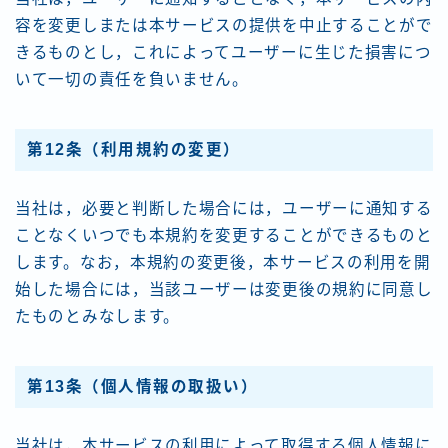
利用規約／特定商取引法に基づく表記
容を変更しまたは本サービスの提供を中止することがで
利用規約／特定商取引法に基づく表記
きるものとし，これによってユーザーに生じた損害につ
利用規約／特定商取引法に基づく表記
いて一切の責任を負いません。
利用規約／特定商取引法に基づく表記
利用規約／特定商取引法に基づく表記
利用規約／特定商取引法に基づく表記
第12条（利用規約の変更）
利用規約／特定商取引法に基づく表記
利用規約／特定商取引法に基づく表記
当社は，必要と判断した場合には，ユーザーに通知する
利用規約／特定商取引法に基づく表記
ことなくいつでも本規約を変更することができるものと
利用規約／特定商取引法に基づく表記
します。なお，本規約の変更後，本サービスの利用を開
利用規約／特定商取引法に基づく表記
利用規約／特定商取引法に基づく表記
始した場合には，当該ユーザーは変更後の規約に同意し
利用規約／特定商取引法に基づく表記
たものとみなします。
利用規約／特定商取引法に基づく表記
利用規約／特定商取引法に基づく表記
利用規約／特定商取引法に基づく表記
第13条（個人情報の取扱い）
利用規約／特定商取引法に基づく表記
利用規約／特定商取引法に基づく表記
当社は，本サービスの利用によって取得する個人情報に