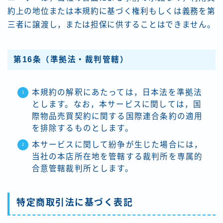
利用規約／特定商取引法に基づく表記
約上の地位または本規約に基づく権利もしくは義務を第
利用規約／特定商取引法に基づく表記
三者に譲渡し，または担保に供することはできません。
利用規約／特定商取引法に基づく表記
利用規約／特定商取引法に基づく表記
利用規約／特定商取引法に基づく表記
第16条（準拠法・裁判管轄）
利用規約／特定商取引法に基づく表記
利用規約／特定商取引法に基づく表記
利用規約／特定商取引法に基づく表記
本規約の解釈にあたっては，日本法を準拠法
利用規約／特定商取引法に基づく表記
とします。なお，本サービスに関しては，国
利用規約／特定商取引法に基づく表記
際物品売買契約に関する国際連合条約の適用
利用規約／特定商取引法に基づく表記
を排除するものとします。
利用規約／特定商取引法に基づく表記
本サービスに関して紛争が生じた場合には，
利用規約／特定商取引法に基づく表記
当社の本店所在地を管轄する裁判所を専属的
利用規約／特定商取引法に基づく表記
合意管轄裁判所とします。
利用規約／特定商取引法に基づく表記
利用規約／特定商取引法に基づく表記
利用規約／特定商取引法に基づく表記
特定商取引法に基づく表記
利用規約／特定商取引法に基づく表記
利用規約／特定商取引法に基づく表記