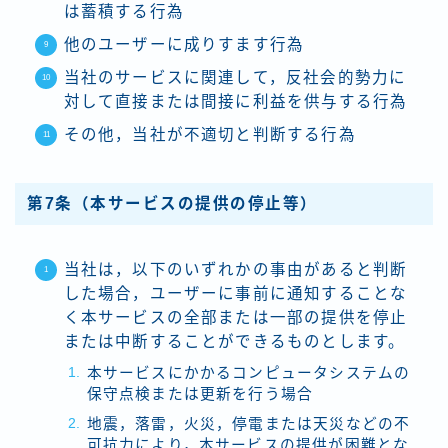
利用規約／特定商取引法に基づく表記
は蓄積する行為
利用規約／特定商取引法に基づく表記
他のユーザーに成りすます行為
利用規約／特定商取引法に基づく表記
当社のサービスに関連して，反社会的勢力に
利用規約／特定商取引法に基づく表記
対して直接または間接に利益を供与する行為
利用規約／特定商取引法に基づく表記
利用規約／特定商取引法に基づく表記
その他，当社が不適切と判断する行為
利用規約／特定商取引法に基づく表記
利用規約／特定商取引法に基づく表記
利用規約／特定商取引法に基づく表記
第7条（本サービスの提供の停止等）
利用規約／特定商取引法に基づく表記
利用規約／特定商取引法に基づく表記
当社は，以下のいずれかの事由があると判断
利用規約／特定商取引法に基づく表記
した場合，ユーザーに事前に通知することな
利用規約／特定商取引法に基づく表記
く本サービスの全部または一部の提供を停止
利用規約／特定商取引法に基づく表記
または中断することができるものとします。
利用規約／特定商取引法に基づく表記
利用規約／特定商取引法に基づく表記
本サービスにかかるコンピュータシステムの
利用規約／特定商取引法に基づく表記
保守点検または更新を行う場合
利用規約／特定商取引法に基づく表記
地震，落雷，火災，停電または天災などの不
利用規約／特定商取引法に基づく表記
可抗力により，本サービスの提供が困難とな