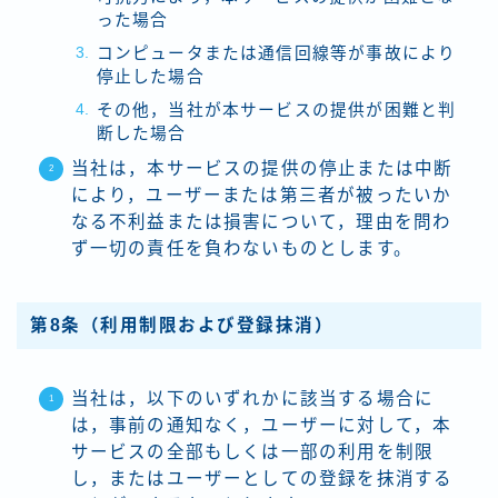
利用規約／特定商取引法に基づく表記
った場合
利用規約／特定商取引法に基づく表記
コンピュータまたは通信回線等が事故により
利用規約／特定商取引法に基づく表記
停止した場合
利用規約／特定商取引法に基づく表記
その他，当社が本サービスの提供が困難と判
利用規約／特定商取引法に基づく表記
断した場合
利用規約／特定商取引法に基づく表記
当社は，本サービスの提供の停止または中断
利用規約／特定商取引法に基づく表記
により，ユーザーまたは第三者が被ったいか
利用規約／特定商取引法に基づく表記
なる不利益または損害について，理由を問わ
利用規約／特定商取引法に基づく表記
ず一切の責任を負わないものとします。
利用規約／特定商取引法に基づく表記
利用規約／特定商取引法に基づく表記
利用規約／特定商取引法に基づく表記
第8条（利用制限および登録抹消）
利用規約／特定商取引法に基づく表記
利用規約／特定商取引法に基づく表記
利用規約／特定商取引法に基づく表記
当社は，以下のいずれかに該当する場合に
利用規約／特定商取引法に基づく表記
は，事前の通知なく，ユーザーに対して，本
利用規約／特定商取引法に基づく表記
サービスの全部もしくは一部の利用を制限
利用規約／特定商取引法に基づく表記
し，またはユーザーとしての登録を抹消する
利用規約／特定商取引法に基づく表記