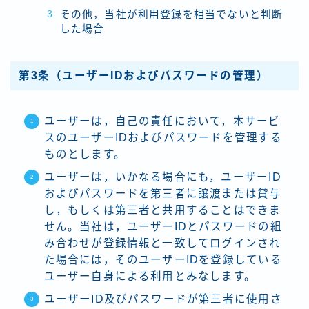
その他，当社が利用登録を相当でないと判断
利用規約／特定商取引法に基づく表記
した場合
利用規約／特定商取引法に基づく表記
利用規約／特定商取引法に基づく表記
利用規約／特定商取引法に基づく表記
第3条（ユーザーIDおよびパスワードの管理）
利用規約／特定商取引法に基づく表記
利用規約／特定商取引法に基づく表記
利用規約／特定商取引法に基づく表記
ユーザーは，自己の責任において，本サービ
利用規約／特定商取引法に基づく表記
スのユーザーIDおよびパスワードを管理する
利用規約／特定商取引法に基づく表記
ものとします。
利用規約／特定商取引法に基づく表記
ユーザーは，いかなる場合にも，ユーザーID
利用規約／特定商取引法に基づく表記
およびパスワードを第三者に譲渡または貸与
利用規約／特定商取引法に基づく表記
し，もしくは第三者と共用することはできま
利用規約／特定商取引法に基づく表記
せん。当社は，ユーザーIDとパスワードの組
利用規約／特定商取引法に基づく表記
み合わせが登録情報と一致してログインされ
利用規約／特定商取引法に基づく表記
た場合には，そのユーザーIDを登録している
利用規約／特定商取引法に基づく表記
ユーザー自身による利用とみなします。
利用規約／特定商取引法に基づく表記
利用規約／特定商取引法に基づく表記
ユーザーID及びパスワードが第三者に使用さ