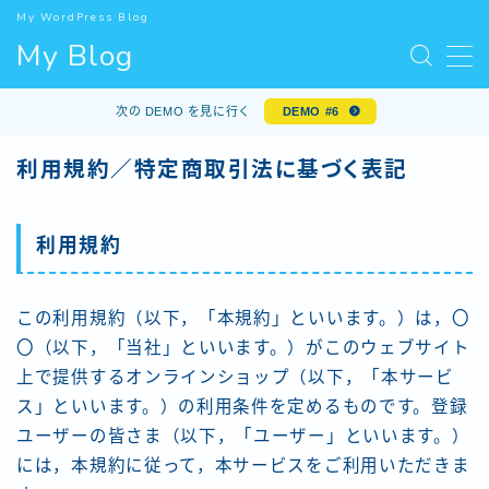
My WordPress Blog
My Blog
Sample Page
次の DEMO を見に行く
DEMO #6
デモプリセット記事 #5
デモプリセット記事 Part07
利用規約／特定商取引法に基づく表記
プライバシーポリシー
利用規約／特定商取引法に基づく表記
利用規約／特定商取引法に基づく表記
利用規約
利用規約／特定商取引法に基づく表記
利用規約／特定商取引法に基づく表記
利用規約／特定商取引法に基づく表記
この利用規約（以下，「本規約」といいます。）は，〇
利用規約／特定商取引法に基づく表記
〇（以下，「当社」といいます。）がこのウェブサイト
利用規約／特定商取引法に基づく表記
上で提供するオンラインショップ（以下，「本サービ
利用規約／特定商取引法に基づく表記
ス」といいます。）の利用条件を定めるものです。登録
利用規約／特定商取引法に基づく表記
ユーザーの皆さま（以下，「ユーザー」といいます。）
利用規約／特定商取引法に基づく表記
には，本規約に従って，本サービスをご利用いただきま
利用規約／特定商取引法に基づく表記