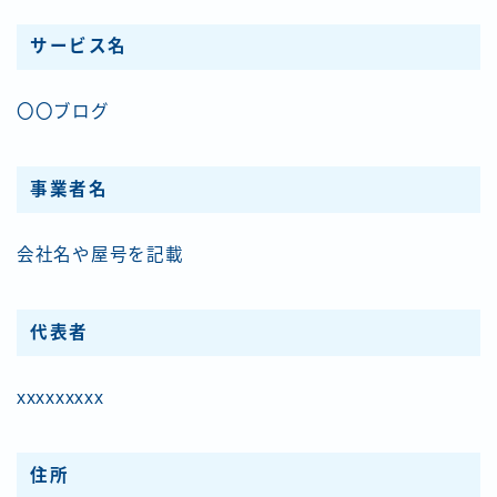
利用規約／特定商取引法に基づく表記
サービス名
利用規約／特定商取引法に基づく表記
利用規約／特定商取引法に基づく表記
利用規約／特定商取引法に基づく表記
〇〇ブログ
利用規約／特定商取引法に基づく表記
利用規約／特定商取引法に基づく表記
利用規約／特定商取引法に基づく表記
事業者名
利用規約／特定商取引法に基づく表記
利用規約／特定商取引法に基づく表記
会社名や屋号を記載
利用規約／特定商取引法に基づく表記
利用規約／特定商取引法に基づく表記
利用規約／特定商取引法に基づく表記
代表者
利用規約／特定商取引法に基づく表記
利用規約／特定商取引法に基づく表記
xxxxxxxxx
利用規約／特定商取引法に基づく表記
利用規約／特定商取引法に基づく表記
利用規約／特定商取引法に基づく表記
住所
利用規約／特定商取引法に基づく表記