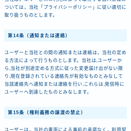
利用規約／特定商取引法に基づく表記
ついては，当社「プライバシーポリシー」に従い適切に
利用規約／特定商取引法に基づく表記
取り扱うものとします。
利用規約／特定商取引法に基づく表記
利用規約／特定商取引法に基づく表記
利用規約／特定商取引法に基づく表記
第14条（通知または連絡）
利用規約／特定商取引法に基づく表記
利用規約／特定商取引法に基づく表記
利用規約／特定商取引法に基づく表記
ユーザーと当社との間の通知または連絡は，当社の定め
利用規約／特定商取引法に基づく表記
る方法によって行うものとします。当社は,ユーザーか
利用規約／特定商取引法に基づく表記
ら,当社が別途定める方式に従った変更届け出がない限
利用規約／特定商取引法に基づく表記
り,現在登録されている連絡先が有効なものとみなして
利用規約／特定商取引法に基づく表記
当該連絡先へ通知または連絡を行い,これらは,発信時に
利用規約／特定商取引法に基づく表記
ユーザーへ到達したものとみなします。
利用規約／特定商取引法に基づく表記
利用規約／特定商取引法に基づく表記
利用規約／特定商取引法に基づく表記
第15条（権利義務の譲渡の禁止）
利用規約／特定商取引法に基づく表記
利用規約／特定商取引法に基づく表記
利用規約／特定商取引法に基づく表記
ユーザーは，当社の書面による事前の承諾なく，利用契