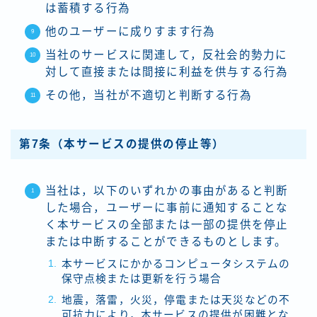
利用規約／特定商取引法に基づく表記
は蓄積する行為
利用規約／特定商取引法に基づく表記
他のユーザーに成りすます行為
利用規約／特定商取引法に基づく表記
当社のサービスに関連して，反社会的勢力に
利用規約／特定商取引法に基づく表記
対して直接または間接に利益を供与する行為
利用規約／特定商取引法に基づく表記
利用規約／特定商取引法に基づく表記
その他，当社が不適切と判断する行為
利用規約／特定商取引法に基づく表記
利用規約／特定商取引法に基づく表記
利用規約／特定商取引法に基づく表記
第7条（本サービスの提供の停止等）
利用規約／特定商取引法に基づく表記
利用規約／特定商取引法に基づく表記
当社は，以下のいずれかの事由があると判断
利用規約／特定商取引法に基づく表記
した場合，ユーザーに事前に通知することな
利用規約／特定商取引法に基づく表記
く本サービスの全部または一部の提供を停止
利用規約／特定商取引法に基づく表記
または中断することができるものとします。
利用規約／特定商取引法に基づく表記
利用規約／特定商取引法に基づく表記
本サービスにかかるコンピュータシステムの
利用規約／特定商取引法に基づく表記
保守点検または更新を行う場合
利用規約／特定商取引法に基づく表記
地震，落雷，火災，停電または天災などの不
利用規約／特定商取引法に基づく表記
可抗力により，本サービスの提供が困難とな