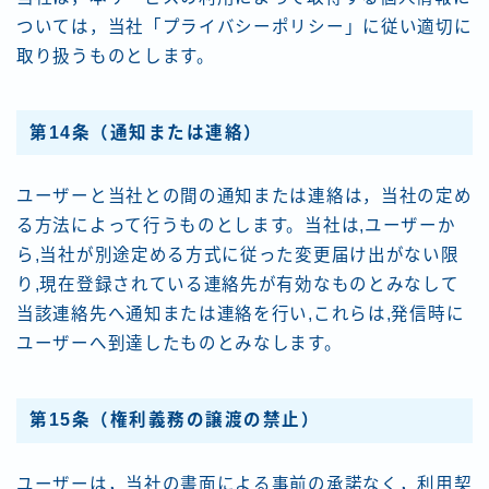
利用規約／特定商取引法に基づく表記
ついては，当社「プライバシーポリシー」に従い適切に
利用規約／特定商取引法に基づく表記
取り扱うものとします。
利用規約／特定商取引法に基づく表記
利用規約／特定商取引法に基づく表記
利用規約／特定商取引法に基づく表記
第14条（通知または連絡）
利用規約／特定商取引法に基づく表記
利用規約／特定商取引法に基づく表記
利用規約／特定商取引法に基づく表記
ユーザーと当社との間の通知または連絡は，当社の定め
利用規約／特定商取引法に基づく表記
る方法によって行うものとします。当社は,ユーザーか
利用規約／特定商取引法に基づく表記
ら,当社が別途定める方式に従った変更届け出がない限
利用規約／特定商取引法に基づく表記
り,現在登録されている連絡先が有効なものとみなして
利用規約／特定商取引法に基づく表記
当該連絡先へ通知または連絡を行い,これらは,発信時に
利用規約／特定商取引法に基づく表記
ユーザーへ到達したものとみなします。
利用規約／特定商取引法に基づく表記
利用規約／特定商取引法に基づく表記
利用規約／特定商取引法に基づく表記
第15条（権利義務の譲渡の禁止）
利用規約／特定商取引法に基づく表記
利用規約／特定商取引法に基づく表記
利用規約／特定商取引法に基づく表記
ユーザーは，当社の書面による事前の承諾なく，利用契