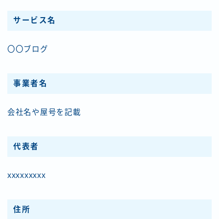
利用規約／特定商取引法に基づく表記
サービス名
利用規約／特定商取引法に基づく表記
利用規約／特定商取引法に基づく表記
利用規約／特定商取引法に基づく表記
〇〇ブログ
利用規約／特定商取引法に基づく表記
利用規約／特定商取引法に基づく表記
利用規約／特定商取引法に基づく表記
事業者名
利用規約／特定商取引法に基づく表記
利用規約／特定商取引法に基づく表記
会社名や屋号を記載
利用規約／特定商取引法に基づく表記
利用規約／特定商取引法に基づく表記
利用規約／特定商取引法に基づく表記
代表者
利用規約／特定商取引法に基づく表記
利用規約／特定商取引法に基づく表記
xxxxxxxxx
利用規約／特定商取引法に基づく表記
利用規約／特定商取引法に基づく表記
利用規約／特定商取引法に基づく表記
住所
利用規約／特定商取引法に基づく表記