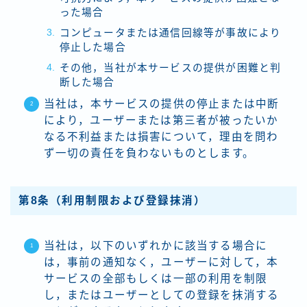
利用規約／特定商取引法に基づく表記
った場合
利用規約／特定商取引法に基づく表記
コンピュータまたは通信回線等が事故により
利用規約／特定商取引法に基づく表記
停止した場合
利用規約／特定商取引法に基づく表記
その他，当社が本サービスの提供が困難と判
利用規約／特定商取引法に基づく表記
断した場合
利用規約／特定商取引法に基づく表記
当社は，本サービスの提供の停止または中断
利用規約／特定商取引法に基づく表記
により，ユーザーまたは第三者が被ったいか
利用規約／特定商取引法に基づく表記
なる不利益または損害について，理由を問わ
利用規約／特定商取引法に基づく表記
ず一切の責任を負わないものとします。
利用規約／特定商取引法に基づく表記
利用規約／特定商取引法に基づく表記
利用規約／特定商取引法に基づく表記
第8条（利用制限および登録抹消）
利用規約／特定商取引法に基づく表記
利用規約／特定商取引法に基づく表記
利用規約／特定商取引法に基づく表記
当社は，以下のいずれかに該当する場合に
利用規約／特定商取引法に基づく表記
は，事前の通知なく，ユーザーに対して，本
利用規約／特定商取引法に基づく表記
サービスの全部もしくは一部の利用を制限
利用規約／特定商取引法に基づく表記
し，またはユーザーとしての登録を抹消する
利用規約／特定商取引法に基づく表記