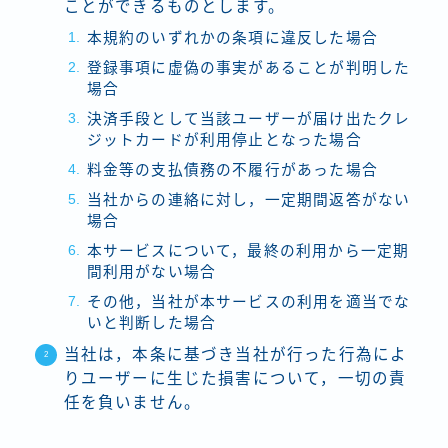
ことができるものとします。
利用規約／特定商取引法に基づく表記
本規約のいずれかの条項に違反した場合
利用規約／特定商取引法に基づく表記
登録事項に虚偽の事実があることが判明した
利用規約／特定商取引法に基づく表記
場合
利用規約／特定商取引法に基づく表記
利用規約／特定商取引法に基づく表記
決済手段として当該ユーザーが届け出たクレ
ジットカードが利用停止となった場合
利用規約／特定商取引法に基づく表記
利用規約／特定商取引法に基づく表記
料金等の支払債務の不履行があった場合
利用規約／特定商取引法に基づく表記
当社からの連絡に対し，一定期間返答がない
利用規約／特定商取引法に基づく表記
場合
利用規約／特定商取引法に基づく表記
本サービスについて，最終の利用から一定期
利用規約／特定商取引法に基づく表記
間利用がない場合
利用規約／特定商取引法に基づく表記
その他，当社が本サービスの利用を適当でな
利用規約／特定商取引法に基づく表記
いと判断した場合
利用規約／特定商取引法に基づく表記
当社は，本条に基づき当社が行った行為によ
利用規約／特定商取引法に基づく表記
りユーザーに生じた損害について，一切の責
利用規約／特定商取引法に基づく表記
任を負いません。
利用規約／特定商取引法に基づく表記
利用規約／特定商取引法に基づく表記