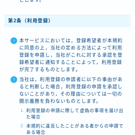
利用規約／特定商取引法に基づく表記
利用規約／特定商取引法に基づく表記
利用規約／特定商取引法に基づく表記
第2条（利用登録）
利用規約／特定商取引法に基づく表記
利用規約／特定商取引法に基づく表記
本サービスにおいては，登録希望者が本規約
利用規約／特定商取引法に基づく表記
に同意の上，当社の定める方法によって利用
利用規約／特定商取引法に基づく表記
登録を申請し，当社がこれに対する承認を登
利用規約／特定商取引法に基づく表記
録希望者に通知することによって，利用登録
利用規約／特定商取引法に基づく表記
が完了するものとします。
利用規約／特定商取引法に基づく表記
利用規約／特定商取引法に基づく表記
当社は，利用登録の申請者に以下の事由があ
利用規約／特定商取引法に基づく表記
ると判断した場合，利用登録の申請を承認し
利用規約／特定商取引法に基づく表記
ないことがあり，その理由については一切の
利用規約／特定商取引法に基づく表記
開示義務を負わないものとします。
利用規約／特定商取引法に基づく表記
利用登録の申請に際して虚偽の事項を届け出
利用規約／特定商取引法に基づく表記
た場合
利用規約／特定商取引法に基づく表記
本規約に違反したことがある者からの申請で
利用規約／特定商取引法に基づく表記
ある場合
利用規約／特定商取引法に基づく表記