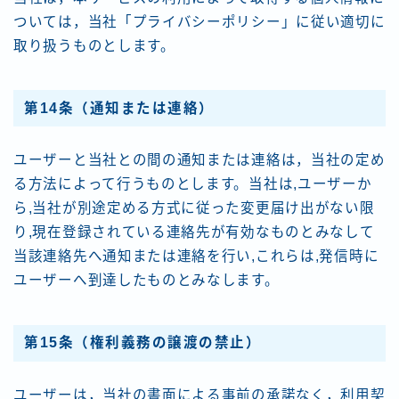
利用規約／特定商取引法に基づく表記
ついては，当社「プライバシーポリシー」に従い適切に
利用規約／特定商取引法に基づく表記
取り扱うものとします。
利用規約／特定商取引法に基づく表記
利用規約／特定商取引法に基づく表記
利用規約／特定商取引法に基づく表記
第14条（通知または連絡）
利用規約／特定商取引法に基づく表記
利用規約／特定商取引法に基づく表記
利用規約／特定商取引法に基づく表記
ユーザーと当社との間の通知または連絡は，当社の定め
利用規約／特定商取引法に基づく表記
る方法によって行うものとします。当社は,ユーザーか
利用規約／特定商取引法に基づく表記
ら,当社が別途定める方式に従った変更届け出がない限
利用規約／特定商取引法に基づく表記
り,現在登録されている連絡先が有効なものとみなして
利用規約／特定商取引法に基づく表記
当該連絡先へ通知または連絡を行い,これらは,発信時に
利用規約／特定商取引法に基づく表記
ユーザーへ到達したものとみなします。
利用規約／特定商取引法に基づく表記
利用規約／特定商取引法に基づく表記
利用規約／特定商取引法に基づく表記
第15条（権利義務の譲渡の禁止）
利用規約／特定商取引法に基づく表記
利用規約／特定商取引法に基づく表記
利用規約／特定商取引法に基づく表記
ユーザーは，当社の書面による事前の承諾なく，利用契