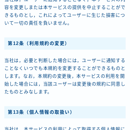
利用規約／特定商取引法に基づく表記
容を変更しまたは本サービスの提供を中止することがで
利用規約／特定商取引法に基づく表記
きるものとし，これによってユーザーに生じた損害につ
利用規約／特定商取引法に基づく表記
いて一切の責任を負いません。
利用規約／特定商取引法に基づく表記
利用規約／特定商取引法に基づく表記
利用規約／特定商取引法に基づく表記
第12条（利用規約の変更）
利用規約／特定商取引法に基づく表記
利用規約／特定商取引法に基づく表記
当社は，必要と判断した場合には，ユーザーに通知する
利用規約／特定商取引法に基づく表記
ことなくいつでも本規約を変更することができるものと
利用規約／特定商取引法に基づく表記
します。なお，本規約の変更後，本サービスの利用を開
利用規約／特定商取引法に基づく表記
利用規約／特定商取引法に基づく表記
始した場合には，当該ユーザーは変更後の規約に同意し
利用規約／特定商取引法に基づく表記
たものとみなします。
利用規約／特定商取引法に基づく表記
利用規約／特定商取引法に基づく表記
利用規約／特定商取引法に基づく表記
第13条（個人情報の取扱い）
利用規約／特定商取引法に基づく表記
利用規約／特定商取引法に基づく表記
当社は，本サービスの利用によって取得する個人情報に