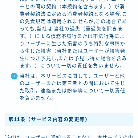
利用規約／特定商取引法に基づく表記
ーとの間の契約（本規約を含みます。）が消
利用規約／特定商取引法に基づく表記
費者契約法に定める消費者契約となる場合,こ
利用規約／特定商取引法に基づく表記
の免責規定は適用されませんが,この場合であ
利用規約／特定商取引法に基づく表記
っても,当社は,当社の過失（重過失を除きま
利用規約／特定商取引法に基づく表記
す。）による債務不履行または不法行為によ
利用規約／特定商取引法に基づく表記
りユーザーに生じた損害のうち特別な事情か
利用規約／特定商取引法に基づく表記
ら生じた損害（当社またはユーザーが損害発
利用規約／特定商取引法に基づく表記
生につき予見し,または予見し得た場合を含み
利用規約／特定商取引法に基づく表記
ます。）について一切の責任を負いません。
利用規約／特定商取引法に基づく表記
当社は，本サービスに関して，ユーザーと他
利用規約／特定商取引法に基づく表記
のユーザーまたは第三者との間において生じ
利用規約／特定商取引法に基づく表記
た取引，連絡または紛争等について一切責任
利用規約／特定商取引法に基づく表記
を負いません。
利用規約／特定商取引法に基づく表記
利用規約／特定商取引法に基づく表記
利用規約／特定商取引法に基づく表記
第11条（サービス内容の変更等）
利用規約／特定商取引法に基づく表記
利用規約／特定商取引法に基づく表記
当社は，ユーザーに通知することなく，本サービスの内
利用規約／特定商取引法に基づく表記