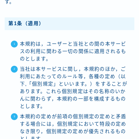
す。
利用規約／特定商取引法に基づく表記
利用規約／特定商取引法に基づく表記
利用規約／特定商取引法に基づく表記
第1条（適用）
利用規約／特定商取引法に基づく表記
利用規約／特定商取引法に基づく表記
利用規約／特定商取引法に基づく表記
本規約は，ユーザーと当社との間の本サービ
利用規約／特定商取引法に基づく表記
スの利用に関わる一切の関係に適用されるも
利用規約／特定商取引法に基づく表記
のとします。
利用規約／特定商取引法に基づく表記
利用規約／特定商取引法に基づく表記
当社は本サービスに関し，本規約のほか，ご
利用規約／特定商取引法に基づく表記
利用にあたってのルール等，各種の定め（以
利用規約／特定商取引法に基づく表記
下,「個別規定」といいます。）をすることが
利用規約／特定商取引法に基づく表記
あります。これら個別規定はその名称のいか
利用規約／特定商取引法に基づく表記
んに関わらず，本規約の一部を構成するもの
利用規約／特定商取引法に基づく表記
とします。
利用規約／特定商取引法に基づく表記
本規約の定めが前項の個別規定の定めと矛盾
利用規約／特定商取引法に基づく表記
する場合には，個別規定において特段の定め
利用規約／特定商取引法に基づく表記
なき限り，個別規定の定めが優先されるもの
利用規約／特定商取引法に基づく表記
とします。