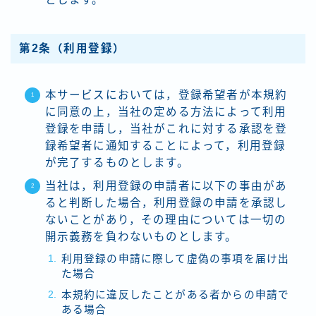
利用規約／特定商取引法に基づく表記
利用規約／特定商取引法に基づく表記
利用規約／特定商取引法に基づく表記
第2条（利用登録）
利用規約／特定商取引法に基づく表記
利用規約／特定商取引法に基づく表記
本サービスにおいては，登録希望者が本規約
利用規約／特定商取引法に基づく表記
に同意の上，当社の定める方法によって利用
利用規約／特定商取引法に基づく表記
登録を申請し，当社がこれに対する承認を登
利用規約／特定商取引法に基づく表記
録希望者に通知することによって，利用登録
利用規約／特定商取引法に基づく表記
が完了するものとします。
利用規約／特定商取引法に基づく表記
利用規約／特定商取引法に基づく表記
当社は，利用登録の申請者に以下の事由があ
利用規約／特定商取引法に基づく表記
ると判断した場合，利用登録の申請を承認し
利用規約／特定商取引法に基づく表記
ないことがあり，その理由については一切の
利用規約／特定商取引法に基づく表記
開示義務を負わないものとします。
利用規約／特定商取引法に基づく表記
利用登録の申請に際して虚偽の事項を届け出
利用規約／特定商取引法に基づく表記
た場合
利用規約／特定商取引法に基づく表記
本規約に違反したことがある者からの申請で
利用規約／特定商取引法に基づく表記
ある場合
利用規約／特定商取引法に基づく表記