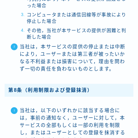
利用規約／特定商取引法に基づく表記
った場合
利用規約／特定商取引法に基づく表記
コンピュータまたは通信回線等が事故により
利用規約／特定商取引法に基づく表記
停止した場合
利用規約／特定商取引法に基づく表記
その他，当社が本サービスの提供が困難と判
利用規約／特定商取引法に基づく表記
断した場合
利用規約／特定商取引法に基づく表記
当社は，本サービスの提供の停止または中断
利用規約／特定商取引法に基づく表記
により，ユーザーまたは第三者が被ったいか
利用規約／特定商取引法に基づく表記
なる不利益または損害について，理由を問わ
利用規約／特定商取引法に基づく表記
ず一切の責任を負わないものとします。
利用規約／特定商取引法に基づく表記
利用規約／特定商取引法に基づく表記
利用規約／特定商取引法に基づく表記
第8条（利用制限および登録抹消）
利用規約／特定商取引法に基づく表記
利用規約／特定商取引法に基づく表記
利用規約／特定商取引法に基づく表記
当社は，以下のいずれかに該当する場合に
利用規約／特定商取引法に基づく表記
は，事前の通知なく，ユーザーに対して，本
利用規約／特定商取引法に基づく表記
サービスの全部もしくは一部の利用を制限
利用規約／特定商取引法に基づく表記
し，またはユーザーとしての登録を抹消する
利用規約／特定商取引法に基づく表記