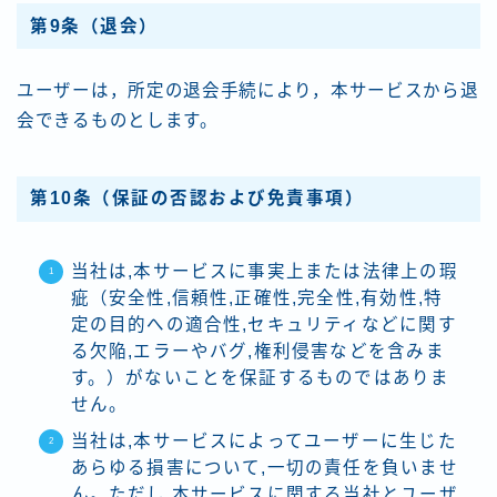
利用規約／特定商取引法に基づく表記
第9条（退会）
利用規約／特定商取引法に基づく表記
利用規約／特定商取引法に基づく表記
利用規約／特定商取引法に基づく表記
ユーザーは，所定の退会手続により，本サービスから退
利用規約／特定商取引法に基づく表記
会できるものとします。
利用規約／特定商取引法に基づく表記
利用規約／特定商取引法に基づく表記
利用規約／特定商取引法に基づく表記
第10条（保証の否認および免責事項）
利用規約／特定商取引法に基づく表記
利用規約／特定商取引法に基づく表記
当社は,本サービスに事実上または法律上の瑕
利用規約／特定商取引法に基づく表記
疵（安全性,信頼性,正確性,完全性,有効性,特
利用規約／特定商取引法に基づく表記
定の目的への適合性,セキュリティなどに関す
利用規約／特定商取引法に基づく表記
る欠陥,エラーやバグ,権利侵害などを含みま
利用規約／特定商取引法に基づく表記
す。）がないことを保証するものではありま
利用規約／特定商取引法に基づく表記
せん。
利用規約／特定商取引法に基づく表記
利用規約／特定商取引法に基づく表記
当社は,本サービスによってユーザーに生じた
利用規約／特定商取引法に基づく表記
あらゆる損害について,一切の責任を負いませ
利用規約／特定商取引法に基づく表記
ん。ただし,本サービスに関する当社とユーザ