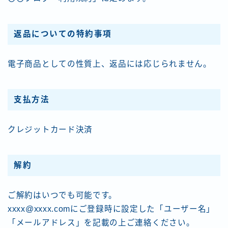
利用規約／特定商取引法に基づく表記
利用規約／特定商取引法に基づく表記
返品についての特約事項
利用規約／特定商取引法に基づく表記
利用規約／特定商取引法に基づく表記
利用規約／特定商取引法に基づく表記
電子商品としての性質上、返品には応じられません。
利用規約／特定商取引法に基づく表記
利用規約／特定商取引法に基づく表記
利用規約／特定商取引法に基づく表記
支払方法
利用規約／特定商取引法に基づく表記
利用規約／特定商取引法に基づく表記
クレジットカード決済
利用規約／特定商取引法に基づく表記
利用規約／特定商取引法に基づく表記
利用規約／特定商取引法に基づく表記
解約
利用規約／特定商取引法に基づく表記
利用規約／特定商取引法に基づく表記
利用規約／特定商取引法に基づく表記
ご解約はいつでも可能です。
利用規約／特定商取引法に基づく表記
xxxx@xxxx.comにご登録時に設定した「ユーザー名」
利用規約／特定商取引法に基づく表記
「メールアドレス」を記載の上ご連絡ください。