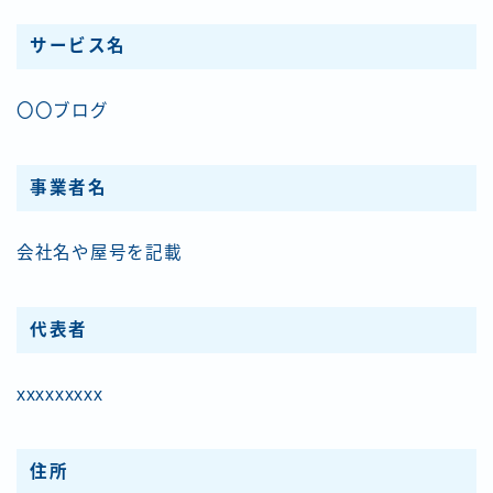
利用規約／特定商取引法に基づく表記
サービス名
利用規約／特定商取引法に基づく表記
利用規約／特定商取引法に基づく表記
利用規約／特定商取引法に基づく表記
〇〇ブログ
利用規約／特定商取引法に基づく表記
利用規約／特定商取引法に基づく表記
利用規約／特定商取引法に基づく表記
事業者名
利用規約／特定商取引法に基づく表記
利用規約／特定商取引法に基づく表記
会社名や屋号を記載
利用規約／特定商取引法に基づく表記
利用規約／特定商取引法に基づく表記
利用規約／特定商取引法に基づく表記
代表者
利用規約／特定商取引法に基づく表記
利用規約／特定商取引法に基づく表記
xxxxxxxxx
利用規約／特定商取引法に基づく表記
利用規約／特定商取引法に基づく表記
利用規約／特定商取引法に基づく表記
住所
利用規約／特定商取引法に基づく表記