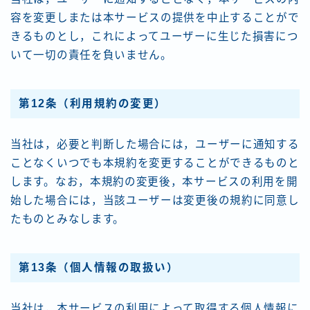
利用規約／特定商取引法に基づく表記
容を変更しまたは本サービスの提供を中止することがで
利用規約／特定商取引法に基づく表記
きるものとし，これによってユーザーに生じた損害につ
利用規約／特定商取引法に基づく表記
いて一切の責任を負いません。
利用規約／特定商取引法に基づく表記
利用規約／特定商取引法に基づく表記
利用規約／特定商取引法に基づく表記
第12条（利用規約の変更）
利用規約／特定商取引法に基づく表記
利用規約／特定商取引法に基づく表記
当社は，必要と判断した場合には，ユーザーに通知する
利用規約／特定商取引法に基づく表記
ことなくいつでも本規約を変更することができるものと
利用規約／特定商取引法に基づく表記
します。なお，本規約の変更後，本サービスの利用を開
利用規約／特定商取引法に基づく表記
利用規約／特定商取引法に基づく表記
始した場合には，当該ユーザーは変更後の規約に同意し
利用規約／特定商取引法に基づく表記
たものとみなします。
利用規約／特定商取引法に基づく表記
利用規約／特定商取引法に基づく表記
利用規約／特定商取引法に基づく表記
第13条（個人情報の取扱い）
利用規約／特定商取引法に基づく表記
利用規約／特定商取引法に基づく表記
当社は，本サービスの利用によって取得する個人情報に