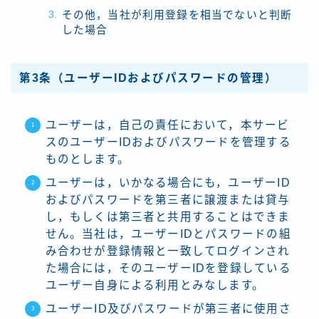
その他，当社が利用登録を相当でないと判断
利用規約／特定商取引法に基づく表記
した場合
利用規約／特定商取引法に基づく表記
利用規約／特定商取引法に基づく表記
利用規約／特定商取引法に基づく表記
第3条（ユーザーIDおよびパスワードの管理）
利用規約／特定商取引法に基づく表記
利用規約／特定商取引法に基づく表記
利用規約／特定商取引法に基づく表記
ユーザーは，自己の責任において，本サービ
利用規約／特定商取引法に基づく表記
スのユーザーIDおよびパスワードを管理する
利用規約／特定商取引法に基づく表記
ものとします。
利用規約／特定商取引法に基づく表記
ユーザーは，いかなる場合にも，ユーザーID
利用規約／特定商取引法に基づく表記
およびパスワードを第三者に譲渡または貸与
利用規約／特定商取引法に基づく表記
し，もしくは第三者と共用することはできま
利用規約／特定商取引法に基づく表記
せん。当社は，ユーザーIDとパスワードの組
利用規約／特定商取引法に基づく表記
み合わせが登録情報と一致してログインされ
利用規約／特定商取引法に基づく表記
た場合には，そのユーザーIDを登録している
利用規約／特定商取引法に基づく表記
ユーザー自身による利用とみなします。
利用規約／特定商取引法に基づく表記
利用規約／特定商取引法に基づく表記
ユーザーID及びパスワードが第三者に使用さ