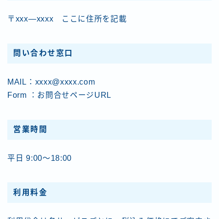
利用規約／特定商取引法に基づく表記
利用規約／特定商取引法に基づく表記
〒xxx―xxxx ここに住所を記載
利用規約／特定商取引法に基づく表記
利用規約／特定商取引法に基づく表記
利用規約／特定商取引法に基づく表記
問い合わせ窓口
利用規約／特定商取引法に基づく表記
利用規約／特定商取引法に基づく表記
MAIL：xxxx@xxxx.com
利用規約／特定商取引法に基づく表記
Form ：お問合せページURL
利用規約／特定商取引法に基づく表記
利用規約／特定商取引法に基づく表記
利用規約／特定商取引法に基づく表記
営業時間
利用規約／特定商取引法に基づく表記
利用規約／特定商取引法に基づく表記
利用規約／特定商取引法に基づく表記
平日 9:00～18:00
利用規約／特定商取引法に基づく表記
利用規約／特定商取引法に基づく表記
利用規約／特定商取引法に基づく表記
利用料金
利用規約／特定商取引法に基づく表記
利用規約／特定商取引法に基づく表記