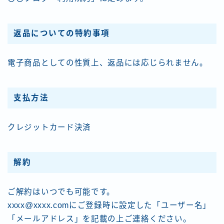
利用規約／特定商取引法に基づく表記
利用規約／特定商取引法に基づく表記
返品についての特約事項
利用規約／特定商取引法に基づく表記
利用規約／特定商取引法に基づく表記
利用規約／特定商取引法に基づく表記
電子商品としての性質上、返品には応じられません。
利用規約／特定商取引法に基づく表記
利用規約／特定商取引法に基づく表記
利用規約／特定商取引法に基づく表記
支払方法
利用規約／特定商取引法に基づく表記
利用規約／特定商取引法に基づく表記
クレジットカード決済
利用規約／特定商取引法に基づく表記
利用規約／特定商取引法に基づく表記
利用規約／特定商取引法に基づく表記
解約
利用規約／特定商取引法に基づく表記
利用規約／特定商取引法に基づく表記
利用規約／特定商取引法に基づく表記
ご解約はいつでも可能です。
利用規約／特定商取引法に基づく表記
xxxx@xxxx.comにご登録時に設定した「ユーザー名」
利用規約／特定商取引法に基づく表記
「メールアドレス」を記載の上ご連絡ください。