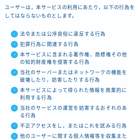
利用規約／特定商取引法に基づく表記
ユーザーは，本サービスの利用にあたり，以下の行為を
利用規約／特定商取引法に基づく表記
してはならないものとします。
利用規約／特定商取引法に基づく表記
利用規約／特定商取引法に基づく表記
法令または公序良俗に違反する行為
利用規約／特定商取引法に基づく表記
犯罪行為に関連する行為
利用規約／特定商取引法に基づく表記
利用規約／特定商取引法に基づく表記
本サービスに含まれる著作権，商標権その他
利用規約／特定商取引法に基づく表記
の知的財産権を侵害する行為
利用規約／特定商取引法に基づく表記
当社のサーバーまたはネットワークの機能を
利用規約／特定商取引法に基づく表記
破壊したり，妨害したりする行為
利用規約／特定商取引法に基づく表記
利用規約／特定商取引法に基づく表記
本サービスによって得られた情報を商業的に
利用規約／特定商取引法に基づく表記
利用する行為
利用規約／特定商取引法に基づく表記
当社のサービスの運営を妨害するおそれのあ
利用規約／特定商取引法に基づく表記
る行為
利用規約／特定商取引法に基づく表記
不正アクセスをし，またはこれを試みる行為
利用規約／特定商取引法に基づく表記
利用規約／特定商取引法に基づく表記
他のユーザーに関する個人情報等を収集また