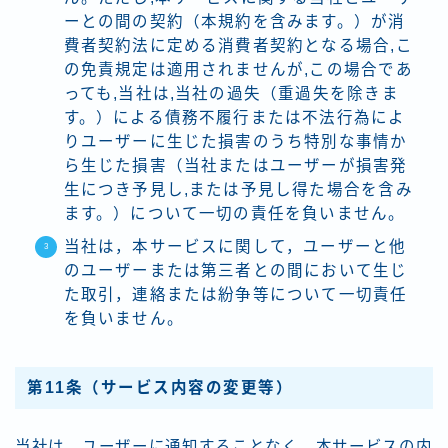
利用規約／特定商取引法に基づく表記
ーとの間の契約（本規約を含みます。）が消
利用規約／特定商取引法に基づく表記
費者契約法に定める消費者契約となる場合,こ
利用規約／特定商取引法に基づく表記
の免責規定は適用されませんが,この場合であ
利用規約／特定商取引法に基づく表記
っても,当社は,当社の過失（重過失を除きま
利用規約／特定商取引法に基づく表記
す。）による債務不履行または不法行為によ
利用規約／特定商取引法に基づく表記
りユーザーに生じた損害のうち特別な事情か
利用規約／特定商取引法に基づく表記
ら生じた損害（当社またはユーザーが損害発
利用規約／特定商取引法に基づく表記
生につき予見し,または予見し得た場合を含み
利用規約／特定商取引法に基づく表記
ます。）について一切の責任を負いません。
利用規約／特定商取引法に基づく表記
当社は，本サービスに関して，ユーザーと他
利用規約／特定商取引法に基づく表記
のユーザーまたは第三者との間において生じ
利用規約／特定商取引法に基づく表記
た取引，連絡または紛争等について一切責任
利用規約／特定商取引法に基づく表記
を負いません。
利用規約／特定商取引法に基づく表記
利用規約／特定商取引法に基づく表記
利用規約／特定商取引法に基づく表記
第11条（サービス内容の変更等）
利用規約／特定商取引法に基づく表記
利用規約／特定商取引法に基づく表記
当社は，ユーザーに通知することなく，本サービスの内
利用規約／特定商取引法に基づく表記