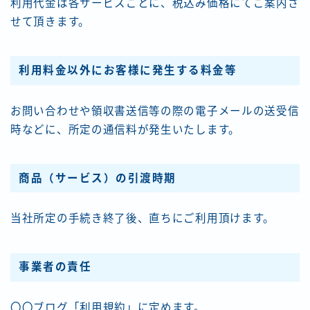
利用代金は各サービスごとに、税込み価格にてご案内さ
利用規約／特定商取引法に基づく表記
せて頂きます。
利用規約／特定商取引法に基づく表記
利用規約／特定商取引法に基づく表記
利用規約／特定商取引法に基づく表記
利用料金以外にお客様に発生する料金等
利用規約／特定商取引法に基づく表記
利用規約／特定商取引法に基づく表記
利用規約／特定商取引法に基づく表記
お問い合わせや領収書送信等の際の電子メールの送受信
利用規約／特定商取引法に基づく表記
時などに、所定の通信料が発生いたします。
利用規約／特定商取引法に基づく表記
利用規約／特定商取引法に基づく表記
利用規約／特定商取引法に基づく表記
商品（サービス）の引渡時期
利用規約／特定商取引法に基づく表記
利用規約／特定商取引法に基づく表記
当社所定の手続き終了後、直ちにご利用頂けます。
利用規約／特定商取引法に基づく表記
利用規約／特定商取引法に基づく表記
利用規約／特定商取引法に基づく表記
事業者の責任
利用規約／特定商取引法に基づく表記
利用規約／特定商取引法に基づく表記
〇〇ブログ「利用規約」に定めます。
利用規約／特定商取引法に基づく表記