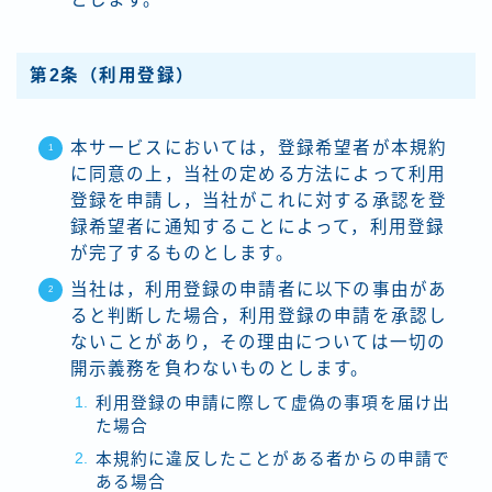
利用規約／特定商取引法に基づく表記
利用規約／特定商取引法に基づく表記
利用規約／特定商取引法に基づく表記
第2条（利用登録）
利用規約／特定商取引法に基づく表記
利用規約／特定商取引法に基づく表記
本サービスにおいては，登録希望者が本規約
利用規約／特定商取引法に基づく表記
に同意の上，当社の定める方法によって利用
利用規約／特定商取引法に基づく表記
登録を申請し，当社がこれに対する承認を登
利用規約／特定商取引法に基づく表記
録希望者に通知することによって，利用登録
利用規約／特定商取引法に基づく表記
が完了するものとします。
利用規約／特定商取引法に基づく表記
利用規約／特定商取引法に基づく表記
当社は，利用登録の申請者に以下の事由があ
利用規約／特定商取引法に基づく表記
ると判断した場合，利用登録の申請を承認し
利用規約／特定商取引法に基づく表記
ないことがあり，その理由については一切の
利用規約／特定商取引法に基づく表記
開示義務を負わないものとします。
利用規約／特定商取引法に基づく表記
利用登録の申請に際して虚偽の事項を届け出
利用規約／特定商取引法に基づく表記
た場合
利用規約／特定商取引法に基づく表記
本規約に違反したことがある者からの申請で
利用規約／特定商取引法に基づく表記
ある場合
利用規約／特定商取引法に基づく表記