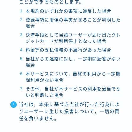
ことができるものとします。
利用規約／特定商取引法に基づく表記
本規約のいずれかの条項に違反した場合
利用規約／特定商取引法に基づく表記
登録事項に虚偽の事実があることが判明した
利用規約／特定商取引法に基づく表記
場合
利用規約／特定商取引法に基づく表記
利用規約／特定商取引法に基づく表記
決済手段として当該ユーザーが届け出たクレ
ジットカードが利用停止となった場合
利用規約／特定商取引法に基づく表記
利用規約／特定商取引法に基づく表記
料金等の支払債務の不履行があった場合
利用規約／特定商取引法に基づく表記
当社からの連絡に対し，一定期間返答がない
利用規約／特定商取引法に基づく表記
場合
利用規約／特定商取引法に基づく表記
本サービスについて，最終の利用から一定期
利用規約／特定商取引法に基づく表記
間利用がない場合
利用規約／特定商取引法に基づく表記
その他，当社が本サービスの利用を適当でな
利用規約／特定商取引法に基づく表記
いと判断した場合
利用規約／特定商取引法に基づく表記
当社は，本条に基づき当社が行った行為によ
利用規約／特定商取引法に基づく表記
りユーザーに生じた損害について，一切の責
利用規約／特定商取引法に基づく表記
任を負いません。
利用規約／特定商取引法に基づく表記
利用規約／特定商取引法に基づく表記