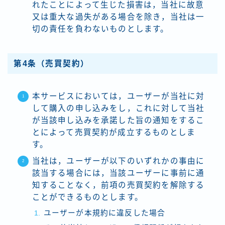
利用規約／特定商取引法に基づく表記
れたことによって生じた損害は，当社に故意
利用規約／特定商取引法に基づく表記
又は重大な過失がある場合を除き，当社は一
利用規約／特定商取引法に基づく表記
切の責任を負わないものとします。
利用規約／特定商取引法に基づく表記
利用規約／特定商取引法に基づく表記
第4条（売買契約）
利用規約／特定商取引法に基づく表記
利用規約／特定商取引法に基づく表記
利用規約／特定商取引法に基づく表記
本サービスにおいては，ユーザーが当社に対
利用規約／特定商取引法に基づく表記
して購入の申し込みをし，これに対して当社
利用規約／特定商取引法に基づく表記
が当該申し込みを承諾した旨の通知をするこ
利用規約／特定商取引法に基づく表記
とによって売買契約が成立するものとしま
利用規約／特定商取引法に基づく表記
す。
利用規約／特定商取引法に基づく表記
利用規約／特定商取引法に基づく表記
当社は，ユーザーが以下のいずれかの事由に
利用規約／特定商取引法に基づく表記
該当する場合には，当該ユーザーに事前に通
利用規約／特定商取引法に基づく表記
知することなく，前項の売買契約を解除する
利用規約／特定商取引法に基づく表記
ことができるものとします。
利用規約／特定商取引法に基づく表記
ユーザーが本規約に違反した場合
利用規約／特定商取引法に基づく表記