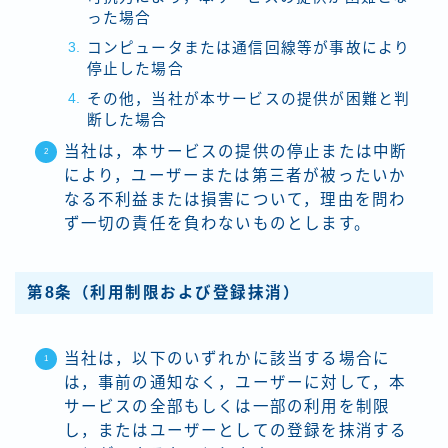
利用規約／特定商取引法に基づく表記
った場合
利用規約／特定商取引法に基づく表記
コンピュータまたは通信回線等が事故により
利用規約／特定商取引法に基づく表記
停止した場合
利用規約／特定商取引法に基づく表記
その他，当社が本サービスの提供が困難と判
利用規約／特定商取引法に基づく表記
断した場合
利用規約／特定商取引法に基づく表記
当社は，本サービスの提供の停止または中断
利用規約／特定商取引法に基づく表記
により，ユーザーまたは第三者が被ったいか
利用規約／特定商取引法に基づく表記
なる不利益または損害について，理由を問わ
利用規約／特定商取引法に基づく表記
ず一切の責任を負わないものとします。
利用規約／特定商取引法に基づく表記
利用規約／特定商取引法に基づく表記
利用規約／特定商取引法に基づく表記
第8条（利用制限および登録抹消）
利用規約／特定商取引法に基づく表記
利用規約／特定商取引法に基づく表記
利用規約／特定商取引法に基づく表記
当社は，以下のいずれかに該当する場合に
利用規約／特定商取引法に基づく表記
は，事前の通知なく，ユーザーに対して，本
利用規約／特定商取引法に基づく表記
サービスの全部もしくは一部の利用を制限
利用規約／特定商取引法に基づく表記
し，またはユーザーとしての登録を抹消する
利用規約／特定商取引法に基づく表記